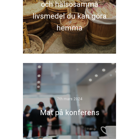
och hälsosamma
livsmedel du kan göra
hemma
7th mars 2024
Mat på konferens