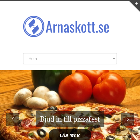
Bjud in till pizzafest
LÄS MER