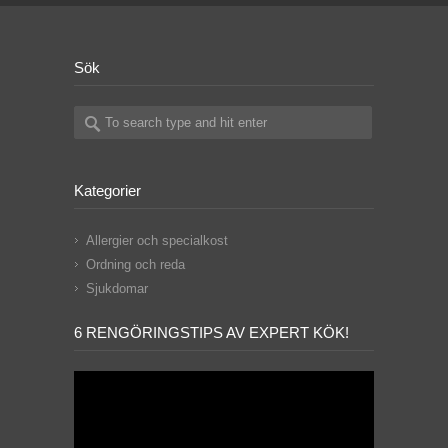
Sök
Kategorier
Allergier och specialkost
Ordning och reda
Sjukdomar
6 RENGÖRINGSTIPS AV EXPERT KÖK!
Videospelare