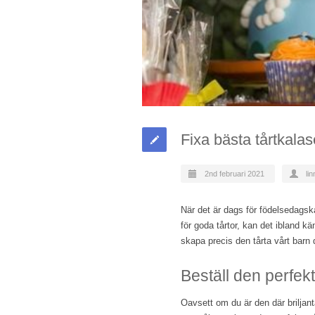
Fixa bästa tårtkalas
2nd februari 2021
lin
När det är dags för födelsedagska
för goda tårtor, kan det ibland kän
skapa precis den tårta vårt barn
Beställ den perfekt
Oavsett om du är den där briljanta