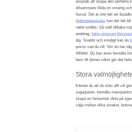
anspråk att skapa den perfekta t
tillsammans bilda en smarrig och 
huvud. Det är inte lätt att åsta
födelsedagskalas
kan det lätt bli
nätet istället. Så ställ tillbaka mj
andetag,
känn stressen försvinn
dig. Snabbt och smidigt kan du
b
precis vad du vill. Om du har någ
tillfället. Du kan även beställa f
hem till dörren vilket gör det hel
Stora valmöjlighet
Känner du att du trots allt vill 
sugarpaste, beställa marsipanloc
skapa en fantastisk tårta på egen
välja mellan olika smaker, bottnar