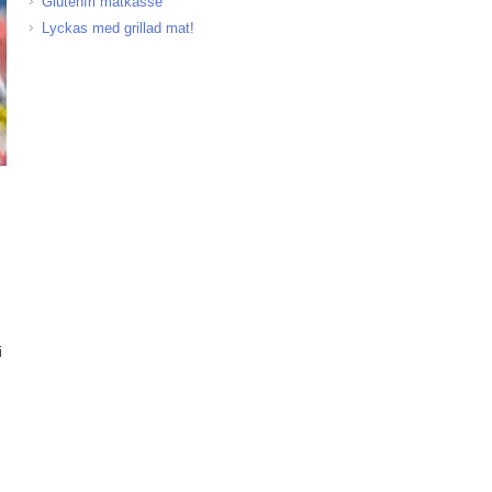
Glutenfri matkasse
Lyckas med grillad mat!
i