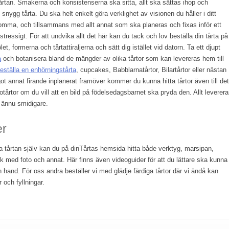
årtan. Smakerna och konsistenserna ska sitta, allt ska sättas ihop och
snygg tårta. Du ska helt enkelt göra verklighet av visionen du håller i ditt
dkomma, och tillsammans med allt annat som ska planeras och fixas inför ett
 stressigt. För att undvika allt det här kan du tack och lov beställa din tårta på
ölet, formerna och tårtattiraljerna och sätt dig istället vid datorn. Ta ett djupt
a
och botanisera bland de mängder av olika tårtor som kan levereras hem till
eställa en enhörningstårta
, cupcakes, Babblarnatårtor, Bilartårtor eller nästan
ot annat firande inplanerat framöver kommer du kunna hitta tårtor även till det
ototårtor om du vill att en bild på födelsedagsbarnet ska pryda den. Allt leverer
a ännu smidigare.
er
göra tårtan själv kan du på dinTårtas hemsida hitta både verktyg, marsipan,
k med foto och annat. Här finns även videoguider för att du lättare ska kunna
 hand. För oss andra beställer vi med glädje färdiga tårtor där vi ändå kan
 och fyllningar.