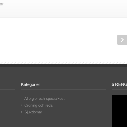
or
Kategorier
6 RENG
Videospe
Allergier och specialkost
Ordning och reda
Sjukdomar